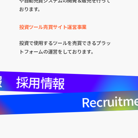
や自動売買システムの開発＆販売を行って
おります。
投資ツール売買サイト運営事業
投資で使用するツールを売買できるプラッ
トフォームの運営をしております。
報
採用情報
Recruitm